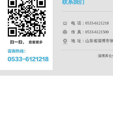
联系我们
电 话：0533-612121
传 真：0533-6121500
地 址：山东省淄博市张店区
淄博库仑