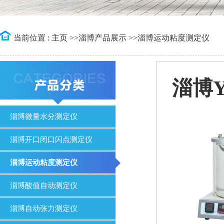
当前位置 :
主页
>>
淄博产品展示
>>
淄博运动粘度测定仪
淄博
淄博微量水分测定仪
淄博开口闭口闪点测定仪
淄博运动粘度测定仪
淄博酸值自动测定仪
淄博自动张力测定仪