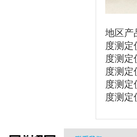
地区产
度测定
度测定
度测定
度测定
度测定