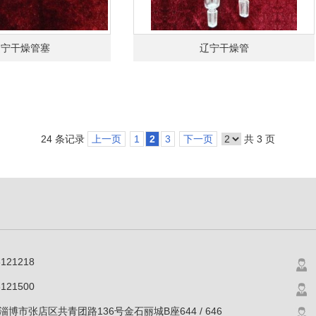
辽宁干燥管塞
辽宁干燥管
24 条记录
上一页
1
2
3
下一页
共 3 页
6121218
121500
博市张店区共青团路136号金石丽城B座644 / 646